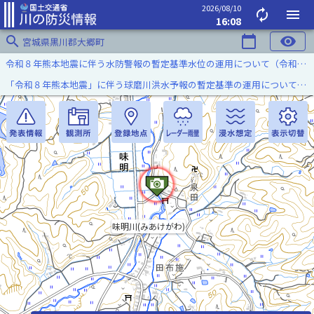
2026/08/10
autorenew
menu
16:08
search
calendar_today
visibility
宮城県黒川郡大郷町
令和８年熊本地震に伴う水防警報の暫定基準水位の運用について（令和８年８月７日）
「令和８年熊本地震」に伴う球磨川洪水予報の暫定基準の運用について（令和８年８月５日）
味明川(みあけがわ)