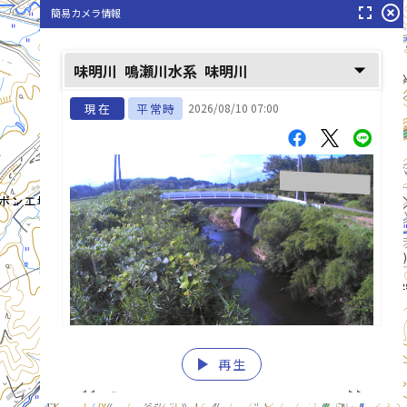
fullscreen
highlight_off
簡易カメラ情報
arrow_drop_down
味明川
鳴瀬川水系
味明川
現在
平常時
2026/08/10 07:00
田中川(たなかがわ)
play_arrow
再生
list_alt
fast_rewind
fast_forward