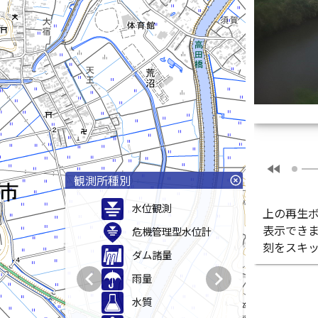
fast_rewind
観測所種別
highlight_off
水位観測
上の再生
表示でき
危機管理型水位計
刻をスキ
ダム諸量
chevron_left
chevron_right
雨量
水質