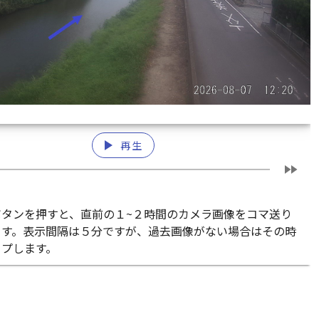
play_arrow
再生
fast_forward
ボタンを押すと、直前の１~２時間のカメラ画像をコマ送り
ます。表示間隔は５分ですが、過去画像がない場合はその時
ップします。