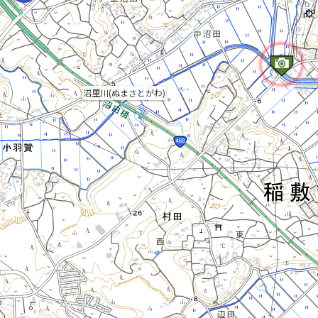
沼里川(ぬまさとがわ)