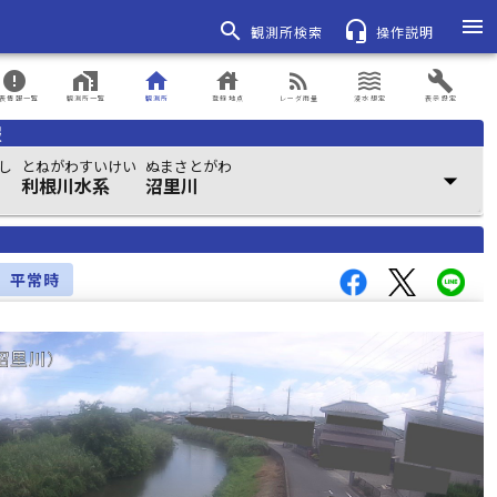
menu
search
headset_mic
観測所検索
操作説明
error
home_work
home
house
rss_feed
waves
build
表情報一覧
観測所一覧
観測所
登録地点
レーダ雨量
浸水想定
表示設定
報
し
とねがわすいけい
ぬまさとがわ
arrow_drop_down
利根川水系
沼里川
平常時