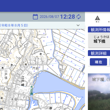
12:28
calendar_today
autorenew
2026/08/07
report_problem
概況
発
keyboard_arrow_down
（令和８年８月５日）
観測所情
じょうかは
城下橋
観測詳細
現在