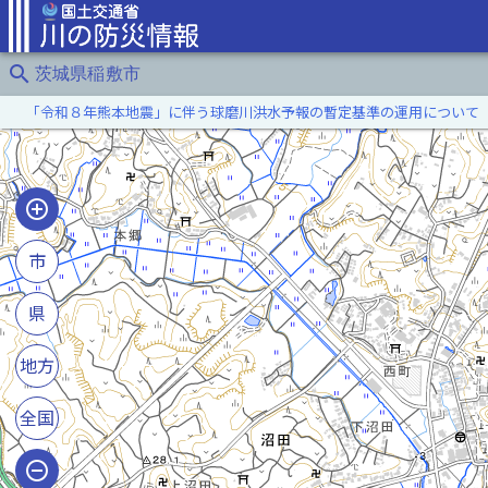
search
茨城県稲敷市
「令和８年熊本地震」に伴う球磨川洪水予報の暫定基準の運用について
市
県
地方
全国