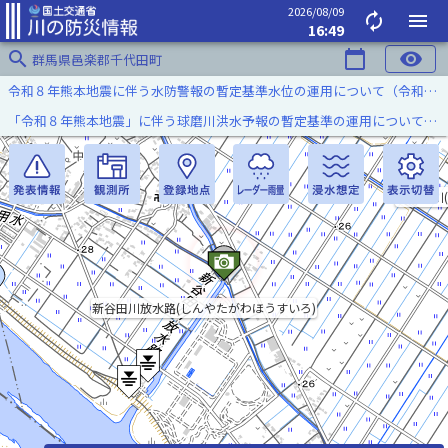
2026/08/09
autorenew
menu
16:49
search
calendar_today
visibility
群馬県邑楽郡千代田町
令和８年熊本地震に伴う水防警報の暫定基準水位の運用について（令和８年８月７日）
「令和８年熊本地震」に伴う球磨川洪水予報の暫定基準の運用について（令和８年８月５日）
新谷田川
新谷田川放水路(しんやたがわほうすいろ)