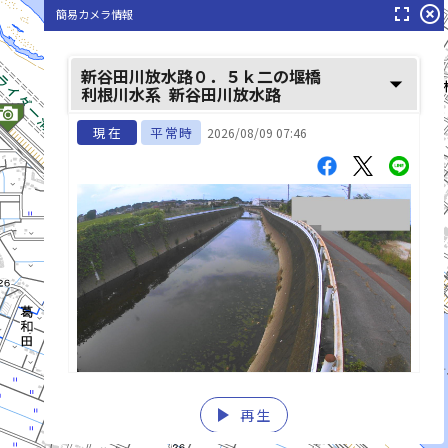
fullscreen
highlight_off
簡易カメラ情報
利根川(とねがわ)
新谷田川放水路０．５ｋ二の堰橋
arrow_drop_down
利根川水系
新谷田川放水路
現在
平常時
2026/08/09 07:46
play_arrow
再生
list_alt