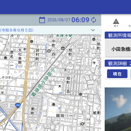
06:09
calendar_today
autorenew
2026/08/07
report_problem
概況
発
keyboard_arrow_down
（令和８年８月５日）
観測所情
小田急橋
観測詳細
現在
んぞがわ)