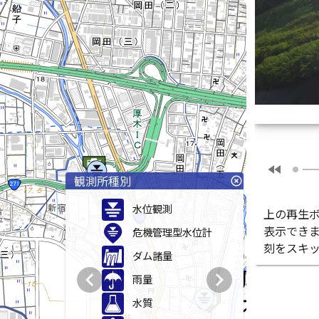
fast_rewind
観測所種別
highlight_off
水位観測
上の再生
表示でき
危機管理型水位計
刻をスキ
ダム諸量
chevron_left
chevron_right
雨量
水質