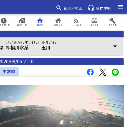
menu
search
headset_mic
観測所検索
操作説明
error
home_work
home
house
rss_feed
waves
build
表情報一覧
観測所一覧
観測所
登録地点
レーダ雨量
浸水想定
表示設定
報
さがみがわすいけい
たまがわ
arrow_drop_down
梁
相模川水系
玉川
2026/08/06 21:05
平常時