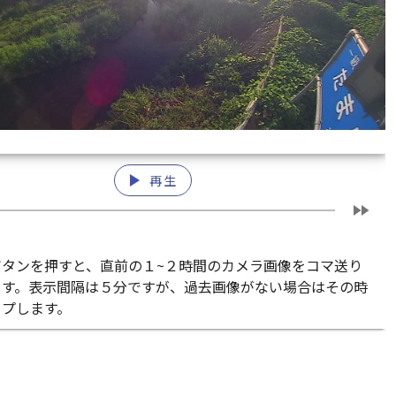
play_arrow
再生
fast_forward
ボタンを押すと、直前の１~２時間のカメラ画像をコマ送り
ます。表示間隔は５分ですが、過去画像がない場合はその時
ップします。