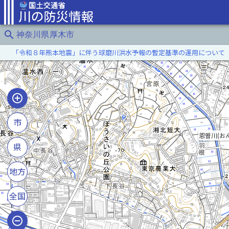
search
神奈川県厚木市
「令和８年熊本地震」に伴う球磨川洪水予報の暫定基準の運用について
市
恩曽川(お
県
地方
全国