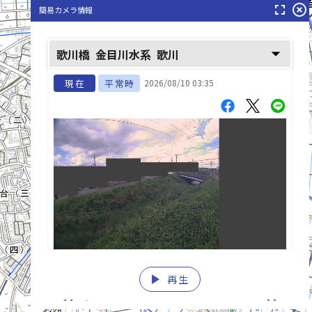
fullscreen
highlight_off
簡易カメラ情報
arrow_drop_down
歌川橋
金目川水系
歌川
現在
平常時
2026/08/10 03:35
play_arrow
再生
list_alt
fast_rewind
fast_forward