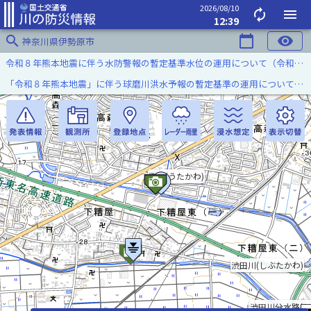
2026/08/10
autorenew
menu
12:39
search
calendar_today
visibility
神奈川県伊勢原市
令和８年熊本地震に伴う水防警報の暫定基準水位の運用について（令和８年８月７日）
「令和８年熊本地震」に伴う球磨川洪水予報の暫定基準の運用について（令和８年８月５日）
歌川(うたかわ)
渋田川(しぶたかわ)
渋田川分水路(