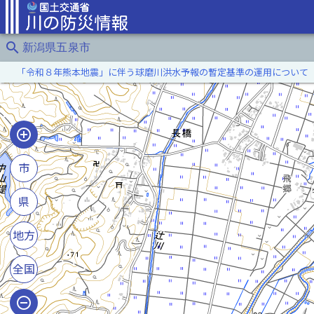
search
新潟県五泉市
「令和８年熊本地震」に伴う球磨川洪水予報の暫定基準の運用について
市
県
地方
全国