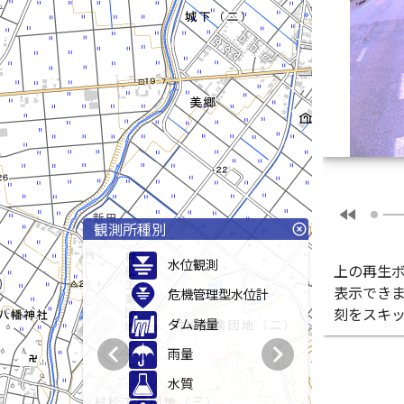
fast_rewind
観測所種別
highlight_off
水位観測
上の再生
)
表示でき
危機管理型水位計
刻をスキ
ダム諸量
chevron_left
chevron_right
雨量
水質