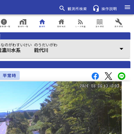
menu
search
headset_mic
観測所検索
操作説明
error
home_work
home
house
rss_feed
waves
build
表情報一覧
観測所一覧
観測所
登録地点
レーダ雨量
浸水想定
表示設定
報
しなのがわすいけい
のうだいがわ
arrow_drop_down
信濃川水系
能代川
平常時