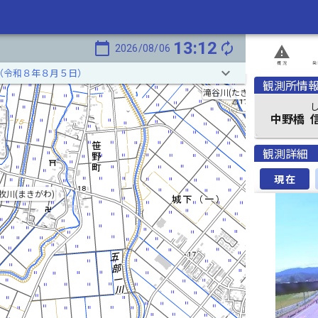
13:12
calendar_today
autorenew
2026/08/06
report_problem
概況
発
keyboard_arrow_down
（令和８年８月５日）
観測所情
滝谷川(たきやがわ)
中野橋
観測詳細
現在
牧川(まきがわ)