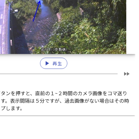
play_arrow
再生
fast_forward
ボタンを押すと、直前の１~２時間のカメラ画像をコマ送り
ます。表示間隔は５分ですが、過去画像がない場合はその時
ップします。