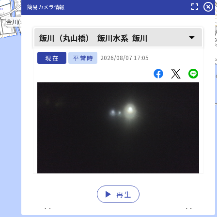
fullscreen
highlight_off
簡易カメラ情報
金川(かなかわ)
arrow_drop_down
飯川（丸山橋）
飯川水系
飯川
現在
平常時
2026/08/07 17:05
play_arrow
再生
list_alt
fast_rewind
fast_forward