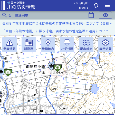
2026/08/08
autorenew
menu
02:07
search
calendar_today
visibility
石川県珠洲市
令和８年熊本地震に伴う水防警報の暫定基準水位の運用について（令和８年８月７日）
「令和８年熊本地震」に伴う球磨川洪水予報の暫定基準の運用について（令和８年８月５日）
飯川(ままかわ)