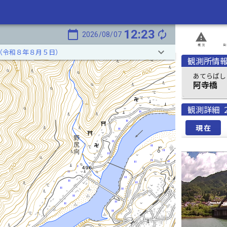
12:23
calendar_today
autorenew
2026/08/07
report_problem
概況
発
keyboard_arrow_down
（令和８年８月５日）
観測所情
あてらばし
阿寺橋
観測詳細
現在