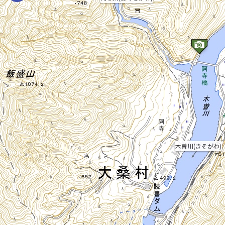
木曽川(きそがわ)