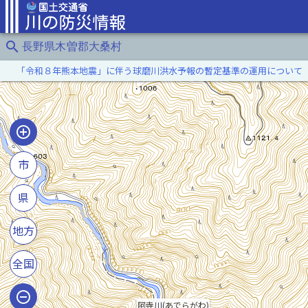
search
長野県木曽郡大桑村
「令和８年熊本地震」に伴う球磨川洪水予報の暫定基準の運用について
市
県
地方
全国
阿寺川(あでらがわ)