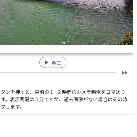
play_arrow
再生
fast_forward
ボタンを押すと、直前の１~２時間のカメラ画像をコマ送り
ます。表示間隔は５分ですが、過去画像がない場合はその時
ップします。