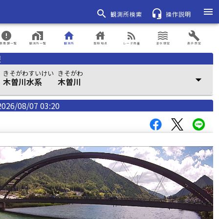
menu
search
headset_mic
観測所検索
操作説明
error
home_work
home
house
rss_feed
waves
build
表情報一覧
観測所一覧
観測所
登録地点
レーダ雨量
浸水想定
表示設定
報
きそがわすいけい
きそがわ
arrow_drop_down
木曽川水系
木曽川
2026/08/07 03:20