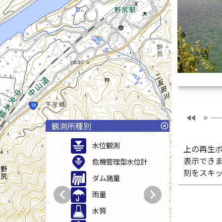
fast_rewind
観測所種別
highlight_off
水位観測
上の再生
表示でき
危機管理型水位計
刻をスキ
ダム諸量
chevron_left
chevron_right
雨量
水質