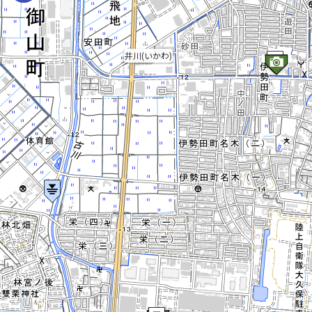
井川(いかわ)