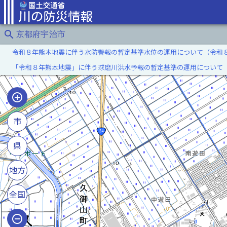
search
京都府宇治市
令和８年熊本地震に伴う水防警報の暫定基準水位の運用について（令和
「令和８年熊本地震」に伴う球磨川洪水予報の暫定基準の運用について
市
県
地方
全国