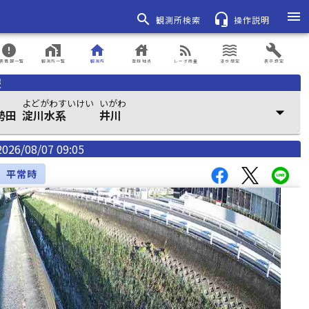
menu
search
headset_mic
観測所検索
操作説明
error
home_work
home
house
rss_feed
waves
build
表情報一覧
観測所一覧
観測所
登録地点
レーダ雨量
浸水想定
表示設定
報
よどがわすいけい
いがわ
arrow_drop_down
勢田
淀川水系
井川
2026/08/07 09:05
平常時