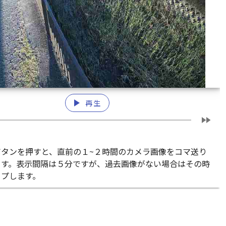
play_arrow
再生
fast_forward
ボタンを押すと、直前の１~２時間のカメラ画像をコマ送り
ます。表示間隔は５分ですが、過去画像がない場合はその時
ップします。