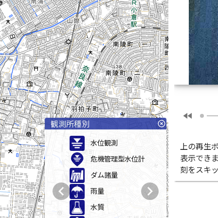
fast_rewind
観測所種別
highlight_off
水位観測
上の再生
表示でき
危機管理型水位計
刻をスキ
ダム諸量
chevron_left
chevron_right
雨量
水質