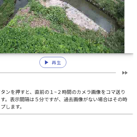
play_arrow
再生
fast_forward
ボタンを押すと、直前の１~２時間のカメラ画像をコマ送り
ます。表示間隔は５分ですが、過去画像がない場合はその時
ップします。