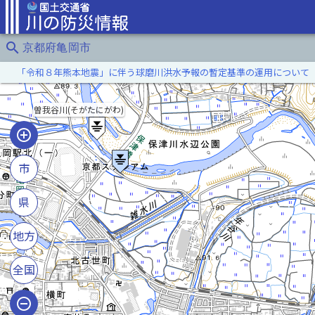
search
京都府亀岡市
「令和８年熊本地震」に伴う球磨川洪水予報の暫定基準の運用について
曽我谷川(そがたにがわ)
市
県
地方
全国