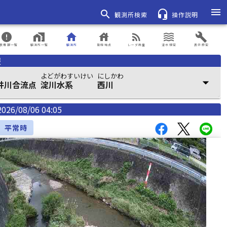
menu
search
headset_mic
観測所検索
操作説明
error
home_work
home
house
rss_feed
waves
build
表情報一覧
観測所一覧
観測所
登録地点
レーダ雨量
浸水想定
表示設定
報
よどがわすいけい
にしかわ
arrow_drop_down
井川合流点
淀川水系
西川
2026/08/06 04:05
平常時