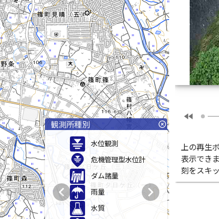
fast_rewind
観測所種別
highlight_off
水位観測
上の再生
表示でき
危機管理型水位計
刻をスキ
ダム諸量
chevron_left
chevron_right
雨量
水質