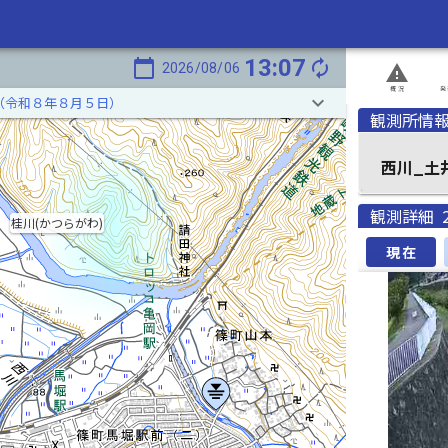
13:07
calendar_today
autorenew
2026/08/06
report_problem
概況
発
keyboard_arrow_down
（令和８年８月５日）
観測所情
西川_土
観測詳細
桂川(かつらがわ)
現在