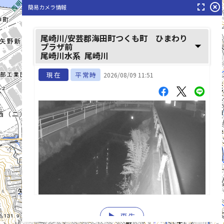
fullscreen
highlight_off
簡易カメラ情報
尾崎川/安芸郡海田町つくも町 ひまわり
arrow_drop_down
プラザ前
尾崎川水系
尾崎川
現在
平常時
2026/08/09 11:51
list_alt
play_arrow
再生