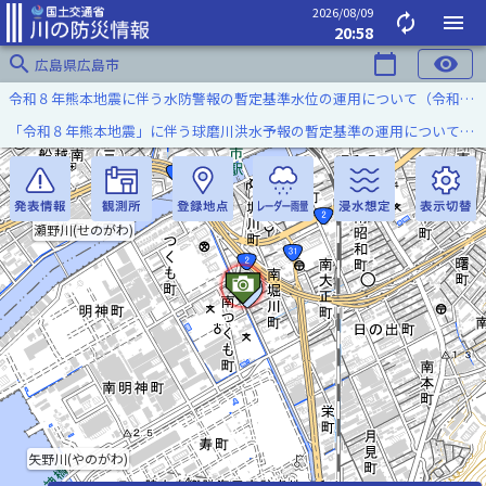
2026/08/09
autorenew
menu
20:58
search
calendar_today
visibility
広島県広島市
令和８年熊本地震に伴う水防警報の暫定基準水位の運用について（令和８年８月７日）
「令和８年熊本地震」に伴う球磨川洪水予報の暫定基準の運用について（令和８年８月５日）
瀬野川(せのがわ)
矢野川(やのがわ)