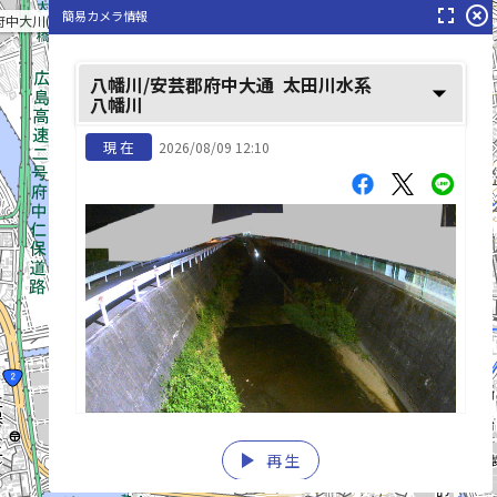
fullscreen
highlight_off
簡易カメラ情報
府中大川(ふちゆうおおかわ)
八幡川/安芸郡府中大通
太田川水系
arrow_drop_down
八幡川
現在
2026/08/09 12:10
play_arrow
再生
list_alt