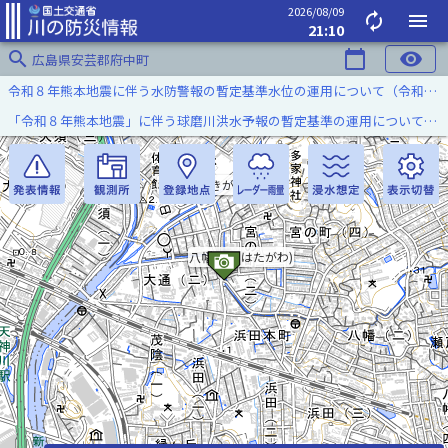
2026/08/09
autorenew
menu
21:10
search
calendar_today
visibility
広島県安芸郡府中町
令和８年熊本地震に伴う水防警報の暫定基準水位の運用について（令和８年８月７日）
「令和８年熊本地震」に伴う球磨川洪水予報の暫定基準の運用について（令和８年８月５日）
榎川(えのきがわ)
八幡川(やはたがわ)