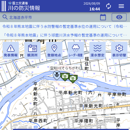
2026/08/09
autorenew
menu
16:44
search
calendar_today
visibility
北海道赤平市
令和８年熊本地震に伴う水防警報の暫定基準水位の運用について（令和８年８月７日）
「令和８年熊本地震」に伴う球磨川洪水予報の暫定基準の運用について（令和８年８月５日）
空知川(そらちがわ)