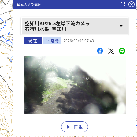
fullscreen
highlight_off
簡易カメラ情報
空知川KP26.5左岸下流カメラ
arrow_drop_down
石狩川水系
空知川
現在
平常時
2026/08/09 07:43
play_arrow
再生
list_alt