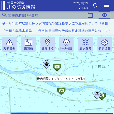
2026/08/09
autorenew
menu
20:48
search
calendar_today
visibility
北海道瀬棚郡今金町
令和８年熊本地震に伴う水防警報の暫定基準水位の運用について（令和８年８月７日）
「令和８年熊本地震」に伴う球磨川洪水予報の暫定基準の運用について（令和８年８月５日）
後志利別川(しりべしとしべつがわ)