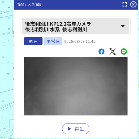
fullscreen
highlight_off
簡易カメラ情報
後志利別川KP12.2右岸カメラ
arrow_drop_down
後志利別川水系
後志利別川
現在
平常時
2026/08/09 11:41
play_arrow
再生
list_alt