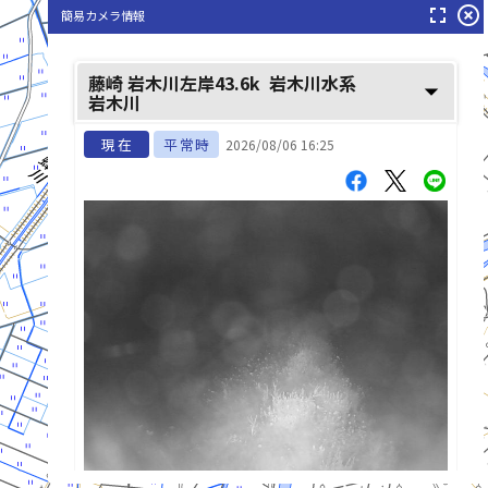
fullscreen
highlight_off
簡易カメラ情報
岩木川(いわきがわ)
大蜂川(だいばちがわ)
藤崎 岩木川左岸43.6k
岩木川水系
arrow_drop_down
岩木川
現在
平常時
2026/08/06 16:25
list_alt