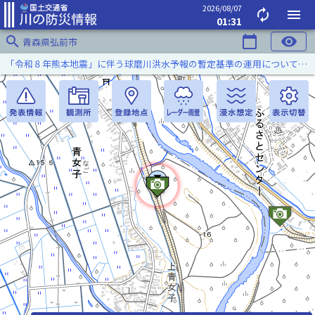
2026/08/07
autorenew
menu
01:31
search
calendar_today
visibility
青森県弘前市
「令和８年熊本地震」に伴う球磨川洪水予報の暫定基準の運用について（令和８年８月５日）