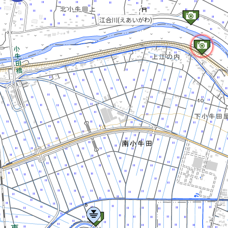
江合川(えあいがわ)