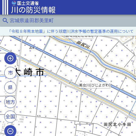
search
宮城県遠田郡美里町
「令和８年熊本地震」に伴う球磨川洪水予報の暫定基準の運用について
百々川(どどがわ)
市
美女川(びじよがわ)
県
地方
全国