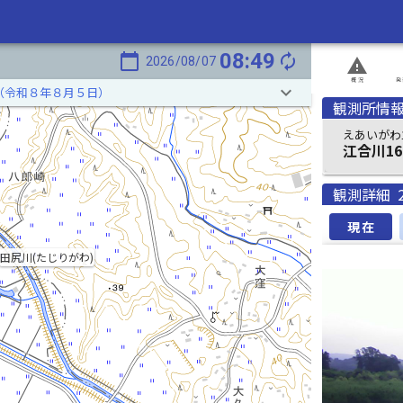
08:49
calendar_today
autorenew
2026/08/07
report_problem
概況
発
keyboard_arrow_down
（令和８年８月５日）
観測所情
えあいがわ1
江合川16
観測詳細
現在
田尻川(たじりがわ)