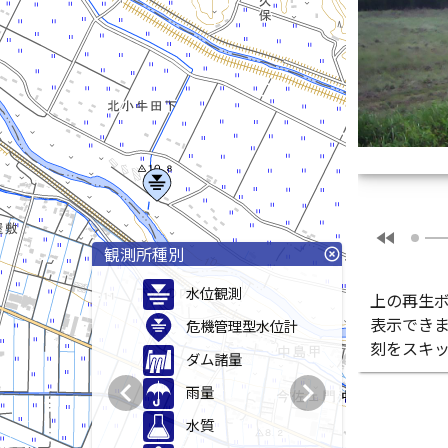
fast_rewind
観測所種別
highlight_off
水位観測
上の再生
表示でき
危機管理型水位計
刻をスキ
ダム諸量
chevron_left
chevron_right
雨量
水質