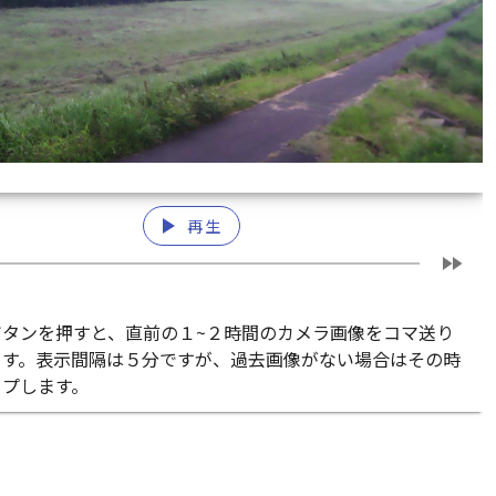
play_arrow
再生
fast_forward
ボタンを押すと、直前の１~２時間のカメラ画像をコマ送り
ます。表示間隔は５分ですが、過去画像がない場合はその時
ップします。