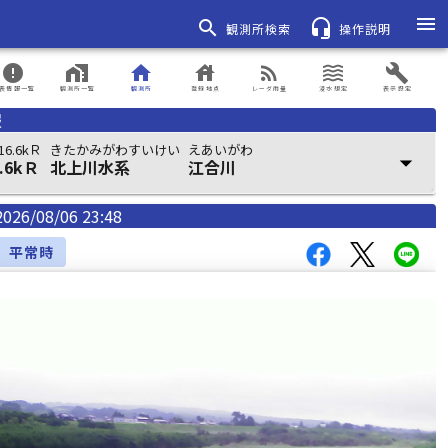
menu
search
headset_mic
観測所検索
操作説明
error
home_work
home
house
rss_feed
waves
build
表情報一覧
観測所一覧
観測所
登録地点
レーダ雨量
浸水想定
表示設定
報
6.6kＲ
きたかみがわすいけい
えあいがわ
arrow_drop_down
.6kＲ
北上川水系
江合川
2026/08/06 23:48
平常時