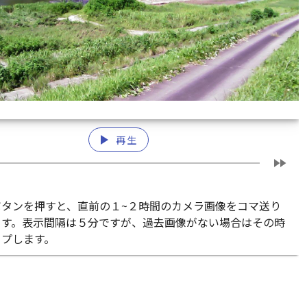
play_arrow
再生
fast_forward
ボタンを押すと、直前の１~２時間のカメラ画像をコマ送り
ます。表示間隔は５分ですが、過去画像がない場合はその時
ップします。