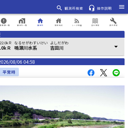
menu
search
headset_mic
観測所検索
操作説明
error
home_work
home
house
rss_feed
waves
build
表情報一覧
観測所一覧
観測所
登録地点
レーダ雨量
浸水想定
表示設定
報
2.0kＲ
なるせがわすいけい
よしだがわ
arrow_drop_down
.0kＲ
鳴瀬川水系
吉田川
2026/08/06 04:58
平常時