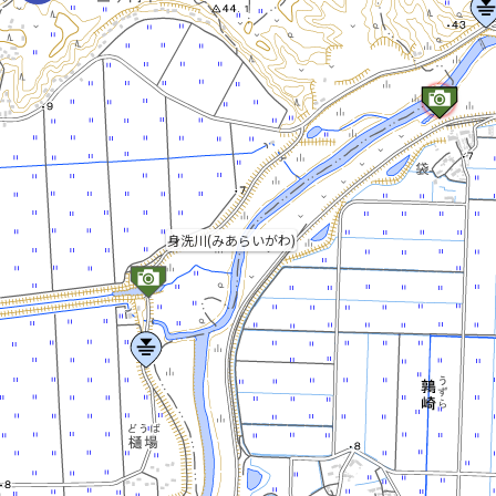
身洗川(みあらいがわ)