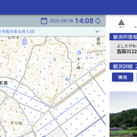
14:08
calendar_today
autorenew
2026/08/06
report_problem
概況
発
keyboard_arrow_down
（令和８年８月５日）
観測所情
よしだがわ2
吉田川22
観測詳細
現在