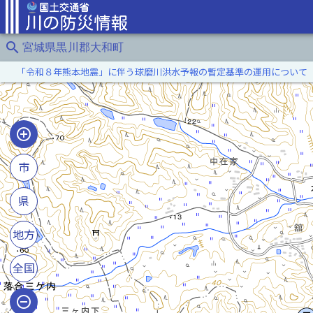
search
宮城県黒川郡大和町
「令和８年熊本地震」に伴う球磨川洪水予報の暫定基準の運用について
市
県
地方
全国