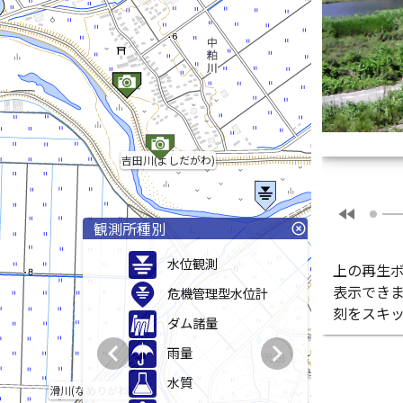
吉田川(よしだがわ)
fast_rewind
観測所種別
highlight_off
水位観測
上の再生
表示でき
危機管理型水位計
刻をスキ
ダム諸量
chevron_left
chevron_right
雨量
水質
滑川(なめりがわ)