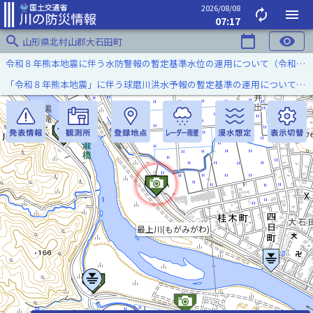
2026/08/08
autorenew
menu
07:17
search
calendar_today
visibility
山形県北村山郡大石田町
令和８年熊本地震に伴う水防警報の暫定基準水位の運用について（令和８年８月７日）
「令和８年熊本地震」に伴う球磨川洪水予報の暫定基準の運用について（令和８年８月５日）
最上川(もがみがわ)