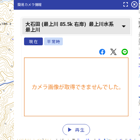
fullscreen
highlight_off
簡易カメラ情報
大石田 (最上川 85.5k 右岸)
最上川水系
arrow_drop_down
最上川
現在
平常時
play_arrow
再生
list_alt