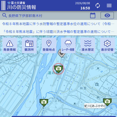
2026/08/08
autorenew
menu
16:58
search
calendar_today
visibility
長野県下伊那郡喬木村
令和８年熊本地震に伴う水防警報の暫定基準水位の運用について（令和８年８月７日）
「令和８年熊本地震」に伴う球磨川洪水予報の暫定基準の運用について（令和８年８月５日）
虻川(あぶかわ)