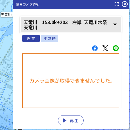
fullscreen
highlight_off
簡易カメラ情報
天竜川(てんりゆうがわ)
天竜川 153.0k+203 左岸
天竜川水系
arrow_drop_down
天竜川
現在
平常時
壬生沢川(みぶざわがわ)
play_arrow
再生
list_alt