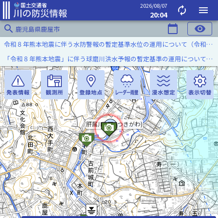
2026/08/07
autorenew
menu
20:04
search
calendar_today
visibility
鹿児島県鹿屋市
令和８年熊本地震に伴う水防警報の暫定基準水位の運用について（令和８年８月７日）
「令和８年熊本地震」に伴う球磨川洪水予報の暫定基準の運用について（令和８年８月５日）
肝属川(きもつきがわ)