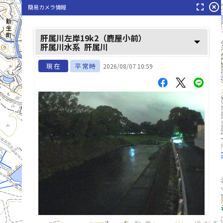
fullscreen
highlight_off
簡易カメラ情報
肝属川左岸19k2（鹿屋小前）
arrow_drop_down
肝属川水系
肝属川
現在
平常時
2026/08/07 10:59
下谷川(しもたにがわ)
list_alt