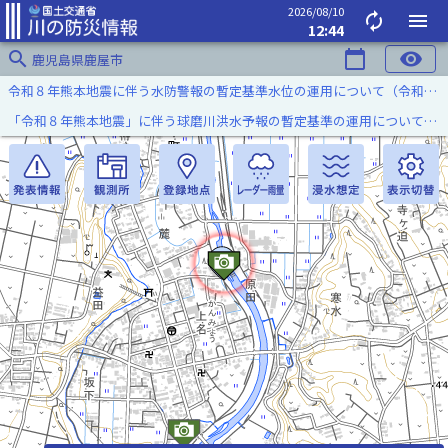
2026/08/10
autorenew
menu
12:44
search
calendar_today
visibility
鹿児島県鹿屋市
令和８年熊本地震に伴う水防警報の暫定基準水位の運用について（令和８年８月７日）
「令和８年熊本地震」に伴う球磨川洪水予報の暫定基準の運用について（令和８年８月５日）