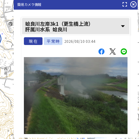
fullscreen
highlight_off
簡易カメラ情報
姶良川左岸3k1（更生橋上流）
arrow_drop_down
肝属川水系
姶良川
現在
平常時
2026/08/10 03:44
姶良川(あいらがわ)
list_alt