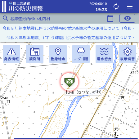
2026/08/10
autorenew
menu
19:28
search
calendar_today
visibility
北海道河西郡中札内村
令和８年熊本地震に伴う水防警報の暫定基準水位の運用について（令和８年８月７日）
「令和８年熊本地震」に伴う球磨川洪水予報の暫定基準の運用について（令和８年８月５日）
札内川(さつないがわ)