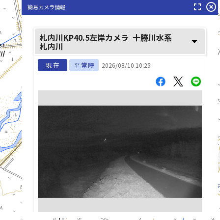
fullscreen
highlight_off
簡易カメラ情報
札内川KP40.5左岸カメラ
十勝川水系
arrow_drop_down
札内川
現在
平常時
2026/08/10 10:25
list_alt