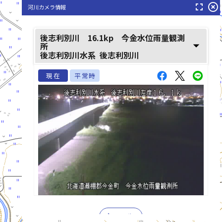
fullscreen
highlight_off
河川カメラ情報
後志利別川 16.1kp 今金水位雨量観測
arrow_drop_down
所
後志利別川水系
後志利別川
現在
平常時
list_alt
play_arrow
再生