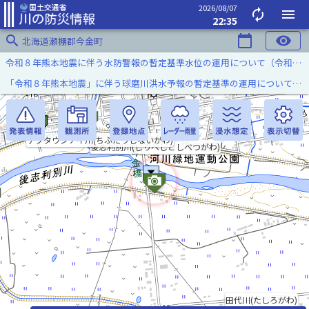
2026/08/07
autorenew
menu
22:35
search
calendar_today
visibility
北海道瀬棚郡今金町
令和８年熊本地震に伴う水防警報の暫定基準水位の運用について（令和８年８月７日）
「令和８年熊本地震」に伴う球磨川洪水予報の暫定基準の運用について（令和８年８月５日）
チブタウシナイ川(ちぶたうしないがわ)
後志利別川(しりべしとしべつがわ)
田代川(たしろがわ)