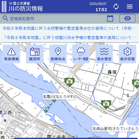
2026/08/07
autorenew
menu
17:52
search
calendar_today
visibility
宮城県名取市
令和８年熊本地震に伴う水防警報の暫定基準水位の運用について（令和８年８月７日）
「令和８年熊本地震」に伴う球磨川洪水予報の暫定基準の運用について（令和８年８月５日）
名取川(なとりがわ)
北貞山運河(きたていざんう