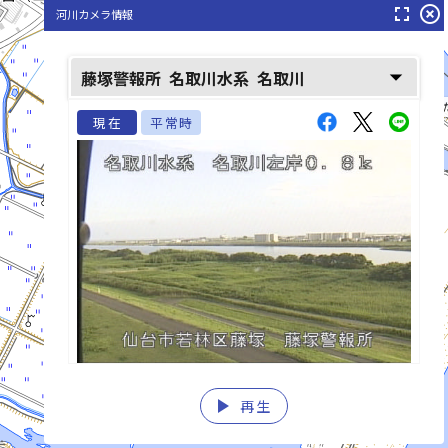
fullscreen
highlight_off
河川カメラ情報
arrow_drop_down
藤塚警報所
名取川水系
名取川
増田川(ます
現在
平常時
play_arrow
再生
list_alt
fast_rewind
fast_forward