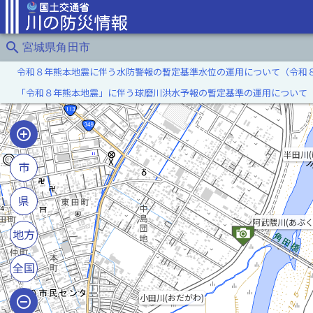
search
宮城県角田市
令和８年熊本地震に伴う水防警報の暫定基準水位の運用について（令和
「令和８年熊本地震」に伴う球磨川洪水予報の暫定基準の運用について
半田川(
市
県
阿武隈川(あぶく
地方
全国
小田川(おだがわ)