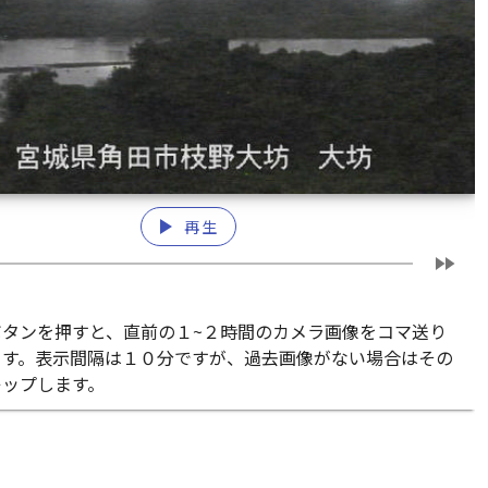
play_arrow
再生
fast_forward
ボタンを押すと、直前の１~２時間のカメラ画像をコマ送り
ます。表示間隔は１０分ですが、過去画像がない場合はその
キップします。