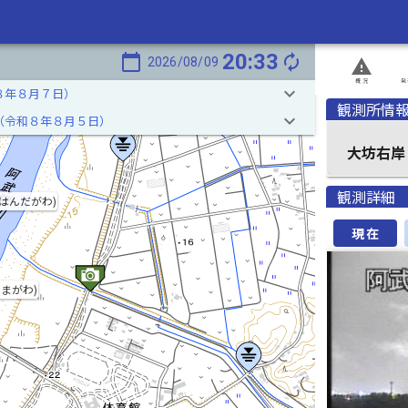
20:33
calendar_today
autorenew
2026/08/09
report_problem
概況
発
keyboard_arrow_down
８年８月７日）
観測所情
keyboard_arrow_down
（令和８年８月５日）
大坊右岸
観測詳細
はんだがわ)
現在
まがわ)