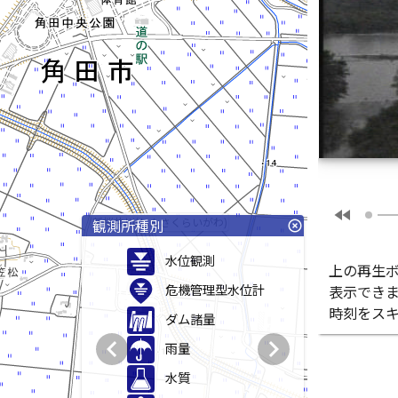
fast_rewind
新桜井川(しんさくらいがわ)
観測所種別
highlight_off
水位観測
上の再生
危機管理型水位計
表示でき
時刻をス
ダム諸量
chevron_left
chevron_right
雨量
水質