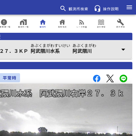
menu
search
headset_mic
観測所検索
操作説明
error
home_work
home
house
rss_feed
waves
build
表情報一覧
観測所一覧
観測所
登録地点
レーダ雨量
浸水想定
表示設定
報
あぶくまがわすいけい
あぶくまがわ
arrow_drop_down
２７．３ＫＰ
阿武隈川水系
阿武隈川
平常時