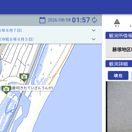
01:57
calendar_today
autorenew
2026/08/08
report_problem
概況
発
keyboard_arrow_down
８年８月７日）
観測所情
keyboard_arrow_down
（令和８年８月５日）
藤塚地区
観測詳細
現在
北貞山運河(きたていざんうんが)