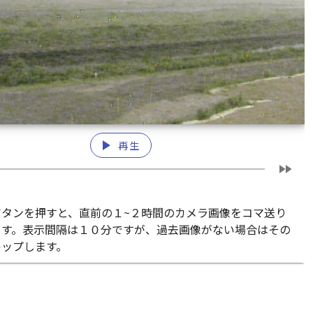
play_arrow
再生
fast_forward
ボタンを押すと、直前の１~２時間のカメラ画像をコマ送り
ます。表示間隔は１０分ですが、過去画像がない場合はその
キップします。