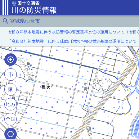
search
宮城県仙台市
令和８年熊本地震に伴う水防警報の暫定基準水位の運用について（令和
「令和８年熊本地震」に伴う球磨川洪水予報の暫定基準の運用について
市
県
地方
全国