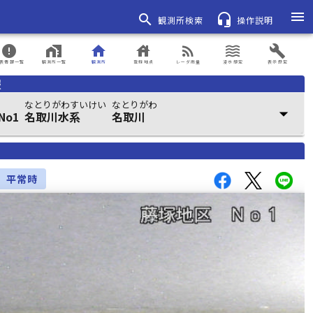
menu
search
headset_mic
観測所検索
操作説明
error
home_work
home
house
rss_feed
waves
build
表情報一覧
観測所一覧
観測所
登録地点
レーダ雨量
浸水想定
表示設定
報
なとりがわすいけい
なとりがわ
arrow_drop_down
No1
名取川水系
名取川
平常時