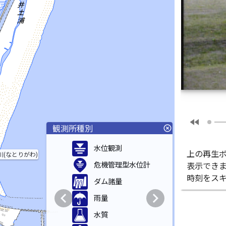
fast_rewind
観測所種別
highlight_off
水位観測
上の再生
川(なとりがわ)
危機管理型水位計
表示でき
時刻をス
ダム諸量
chevron_left
chevron_right
雨量
水質