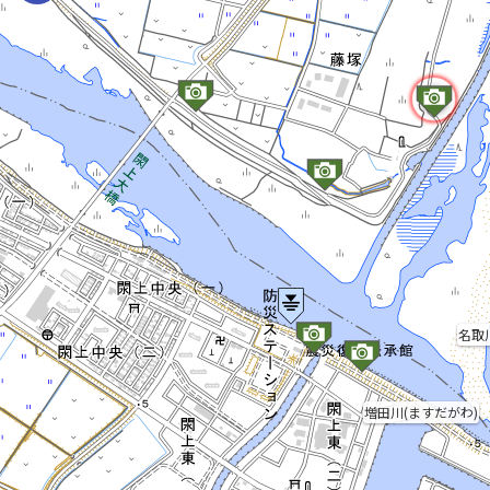
名取
増田川(ますだがわ)