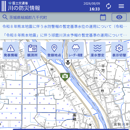
2026/08/09
autorenew
menu
16:33
search
calendar_today
visibility
茨城県結城郡八千代町
令和８年熊本地震に伴う水防警報の暫定基準水位の運用について（令和８年８月７日）
「令和８年熊本地震」に伴う球磨川洪水予報の暫定基準の運用について（令和８年８月５日）