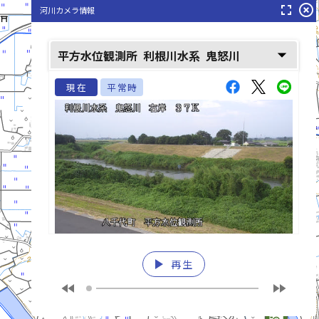
fullscreen
highlight_off
河川カメラ情報
arrow_drop_down
平方水位観測所
利根川水系
鬼怒川
鬼怒川(きぬがわ)
現在
平常時
play_arrow
再生
fast_rewind
fast_forward
list_alt