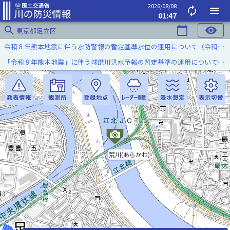
2026/08/08
autorenew
menu
01:47
search
calendar_today
visibility
東京都足立区
令和８年熊本地震に伴う水防警報の暫定基準水位の運用について（令和８年８月７日）
「令和８年熊本地震」に伴う球磨川洪水予報の暫定基準の運用について（令和８年８月５日）
荒川(あらかわ)