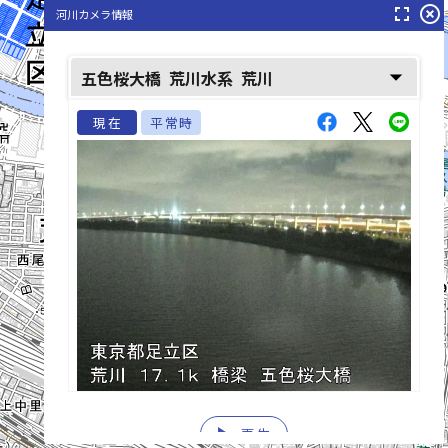
fullscreen
highlight_off
河川カメラ情報
arrow_drop_down
五色桜大橋
荒川水系
荒川
隅田川(すみだがわ)
現在
平常時
list_alt
play_arrow
再生