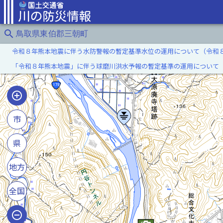
search
鳥取県東伯郡三朝町
令和８年熊本地震に伴う水防警報の暫定基準水位の運用について（令和
「令和８年熊本地震」に伴う球磨川洪水予報の暫定基準の運用について
市
県
地方
全国