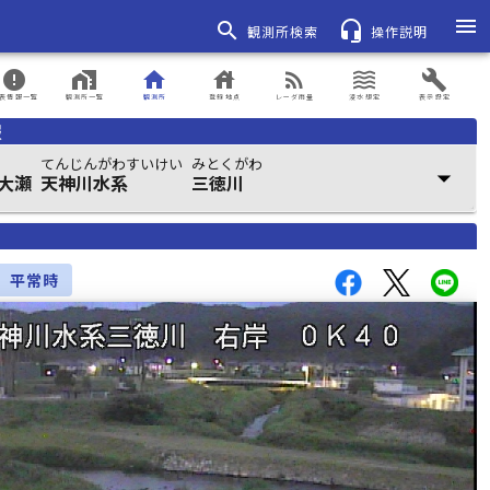
menu
search
headset_mic
観測所検索
操作説明
error
home_work
home
house
rss_feed
waves
build
表情報一覧
観測所一覧
観測所
登録地点
レーダ雨量
浸水想定
表示設定
報
てんじんがわすいけい
みとくがわ
arrow_drop_down
大瀬
天神川水系
三徳川
平常時