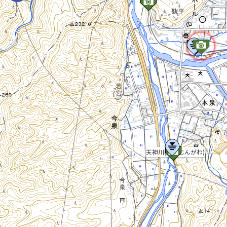
天神川(てんじんがわ)