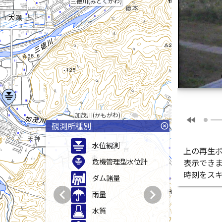
三徳川(みとくがわ)
加茂川(かもがわ)
fast_rewind
観測所種別
highlight_off
水位観測
上の再生
危機管理型水位計
表示でき
時刻をス
ダム諸量
chevron_left
chevron_right
雨量
水質