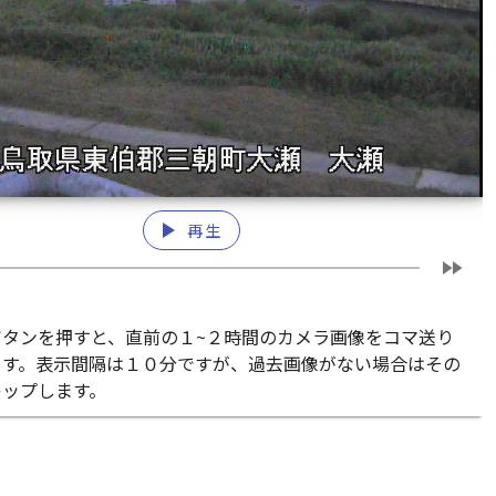
play_arrow
再生
fast_forward
ボタンを押すと、直前の１~２時間のカメラ画像をコマ送り
ます。表示間隔は１０分ですが、過去画像がない場合はその
キップします。