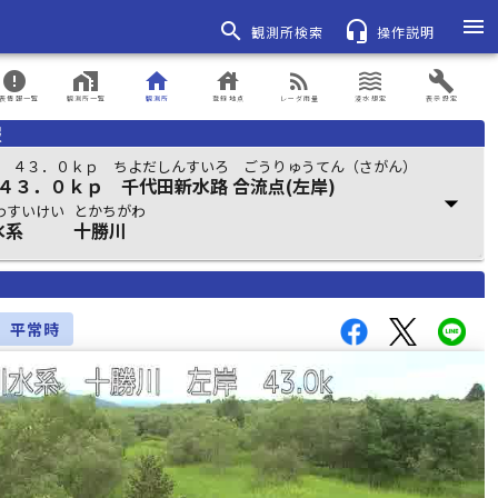
menu
search
headset_mic
観測所検索
操作説明
error
home_work
home
house
rss_feed
waves
build
表情報一覧
観測所一覧
観測所
登録地点
レーダ雨量
浸水想定
表示設定
報
 ４３．０ｋｐ ちよだしんすいろ ごうりゅうてん（さがん）
４３．０ｋｐ 千代田新水路 合流点(左岸)
arrow_drop_down
わすいけい
とかちがわ
水系
十勝川
平常時