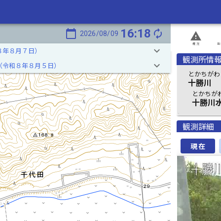
16:18
calendar_today
autorenew
2026/08/09
report_problem
概況
発
keyboard_arrow_down
８年８月７日）
観測所情
keyboard_arrow_down
（令和８年８月５日）
とかちがわ
十勝川 
とかちが
十勝川
観測詳細
現在