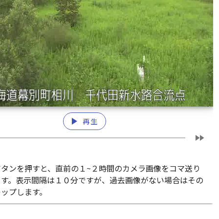
play_arrow
再生
fast_forward
ボタンを押すと、直前の１~２時間のカメラ画像をコマ送り
ます。表示間隔は１０分ですが、過去画像がない場合はその
キップします。