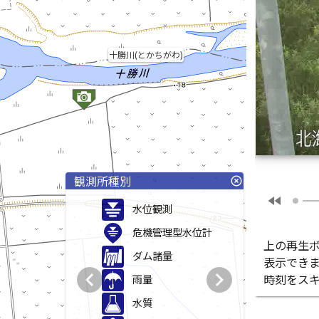
十勝川(とかちがわ)
観測所種別
highlight_off
fast_rewind
水位観測
危機管理型水位計
上の再生
ダム諸量
表示でき
chevron_left
chevron_right
時刻をス
雨量
水質