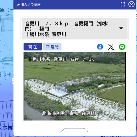
fullscreen
highlight_off
河川カメラ情報
音更川(おとふけ
音更川 ７．３ｋｐ 音更樋門（排水
arrow_drop_down
門） 樋門
十勝川水系
音更川
現在
平常時
第二鈴蘭川(だいにすずらんがわ)
list_alt
play_arrow
再生