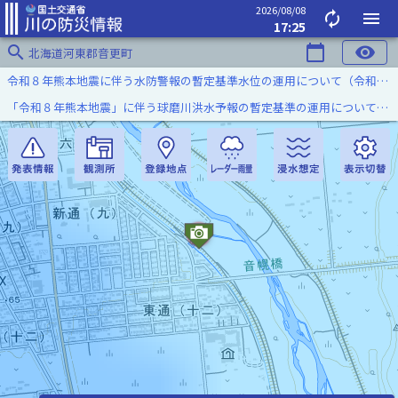
2026/08/08
autorenew
menu
17:25
search
calendar_today
visibility
北海道河東郡音更町
令和８年熊本地震に伴う水防警報の暫定基準水位の運用について（令和８年８月７日）
「令和８年熊本地震」に伴う球磨川洪水予報の暫定基準の運用について（令和８年８月５日）