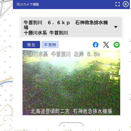
fullscreen
highlight_off
河川カメラ情報
牛首別川(うししゆべつがわ)
牛首別川 ６．６ｋｐ 石神救急排水機
arrow_drop_down
場
十勝川水系
牛首別川
現在
平常時
list_alt
play_arrow
再生