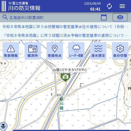
2026/08/09
autorenew
menu
01:41
search
calendar_today
visibility
北海道中川郡豊頃町
令和８年熊本地震に伴う水防警報の暫定基準水位の運用について（令和８年８月７日）
「令和８年熊本地震」に伴う球磨川洪水予報の暫定基準の運用について（令和８年８月５日）
山蔭川(やまかげがわ)