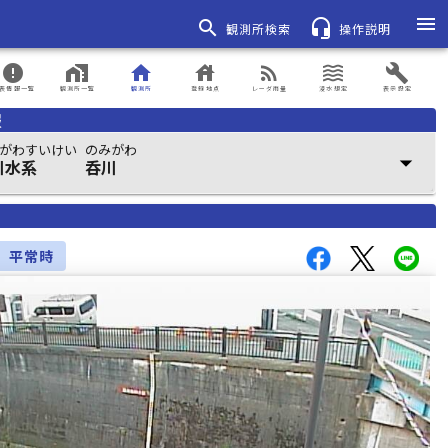
menu
search
headset_mic
観測所検索
操作説明
error
home_work
home
house
rss_feed
waves
build
表情報一覧
観測所一覧
観測所
登録地点
レーダ雨量
浸水想定
表示設定
報
がわすいけい
のみがわ
arrow_drop_down
川水系
呑川
平常時