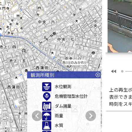
呑川(のみかわ)
fast_rewind
観測所種別
highlight_off
水位観測
上の再生
危機管理型水位計
表示でき
時刻をス
ダム諸量
chevron_left
chevron_right
雨量
水質