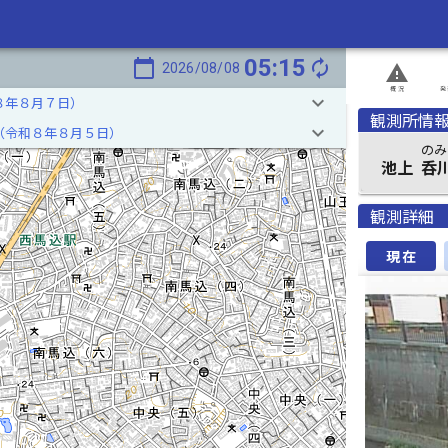
05:15
calendar_today
autorenew
2026/08/08
report_problem
概況
発
keyboard_arrow_down
８年８月７日）
観測所情
keyboard_arrow_down
（令和８年８月５日）
のみ
池上
呑
観測詳細
現在