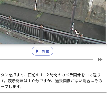
play_arrow
再生
fast_forward
ボタンを押すと、直前の１~２時間のカメラ画像をコマ送り
ます。表示間隔は１０分ですが、過去画像がない場合はその
キップします。