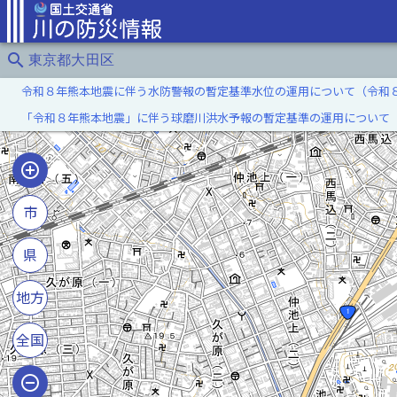
search
東京都大田区
令和８年熊本地震に伴う水防警報の暫定基準水位の運用について（令和
「令和８年熊本地震」に伴う球磨川洪水予報の暫定基準の運用について
市
県
地方
全国