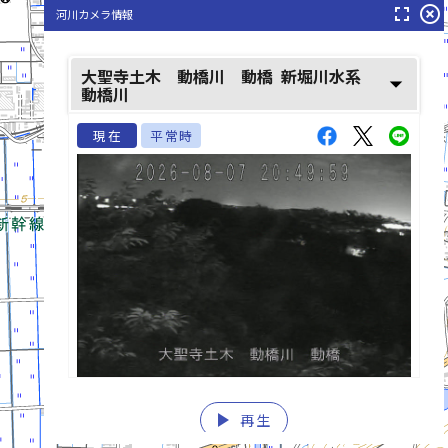
fullscreen
highlight_off
河川カメラ情報
大聖寺土木 動橋川 動橋
新堀川水系
arrow_drop_down
動橋川
現在
平常時
動橋川(いぶりばしがわ)
play_arrow
list_alt
再生