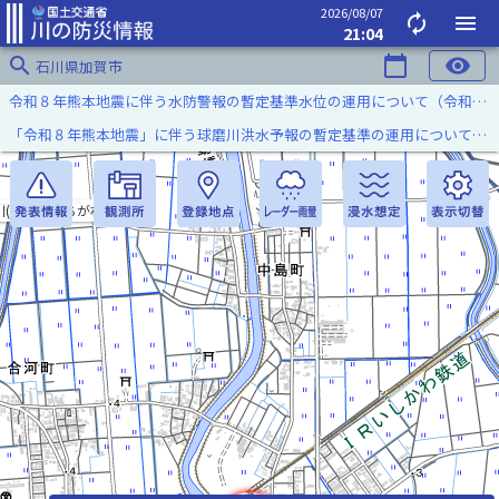
2026/08/07
autorenew
menu
21:04
search
calendar_today
visibility
石川県加賀市
令和８年熊本地震に伴う水防警報の暫定基準水位の運用について（令和８年８月７日）
「令和８年熊本地震」に伴う球磨川洪水予報の暫定基準の運用について（令和８年８月５日）
川(ようかいちがわ)