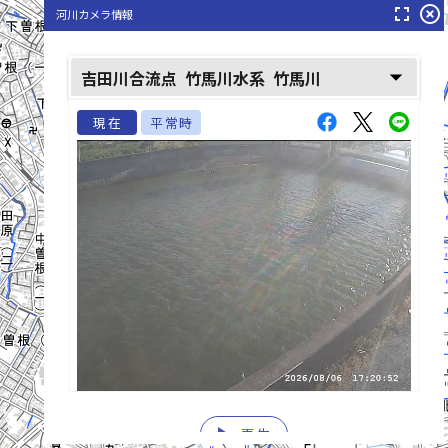
fullscreen
highlight_off
河川カメラ情報
arrow_drop_down
吉田川合流点
竹馬川水系
竹馬川
現在
平常時
list_alt
play_arrow
再生