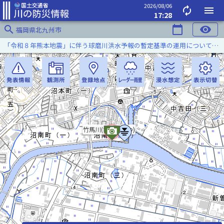
2026/08/06
autorenew
menu
17:28
search
calendar_today
visibility
福岡県北九州市
「令和８年熊本地震」に伴う球磨川洪水予報の暫定基準の運用について（令和８年８月５日）
竹馬川(ちくまがわ)