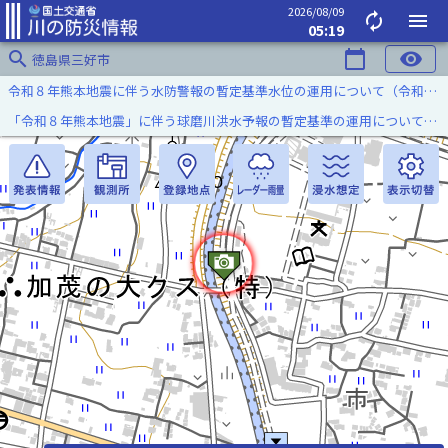
2026/08/09
autorenew
menu
05:19
search
calendar_today
visibility
徳島県三好市
令和８年熊本地震に伴う水防警報の暫定基準水位の運用について（令和８年８月７日）
「令和８年熊本地震」に伴う球磨川洪水予報の暫定基準の運用について（令和８年８月５日）