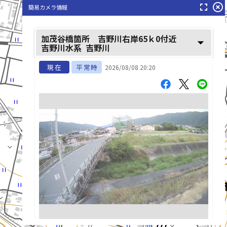
fullscreen
highlight_off
簡易カメラ情報
加茂谷橋箇所 吉野川右岸65ｋ0付近
arrow_drop_down
吉野川水系
吉野川
現在
平常時
2026/08/08 20:20
list_alt