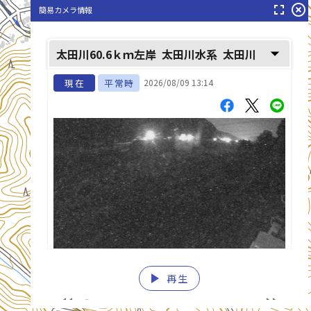
fullscreen
highlight_off
簡易カメラ情報
arrow_drop_down
太田川60.6ｋｍ左岸
太田川水系
太田川
現在
平常時
2026/08/09 13:14
play_arrow
再生
list_alt
fast_rewind
fast_forward