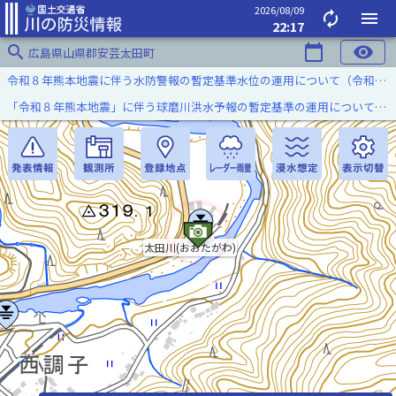
2026/08/09
autorenew
menu
22:17
search
calendar_today
visibility
広島県山県郡安芸太田町
令和８年熊本地震に伴う水防警報の暫定基準水位の運用について（令和８年８月７日）
「令和８年熊本地震」に伴う球磨川洪水予報の暫定基準の運用について（令和８年８月５日）
太田川(おおたがわ)