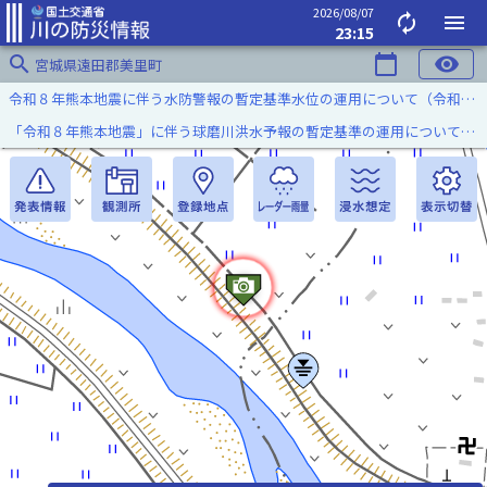
2026/08/07
autorenew
menu
23:15
search
calendar_today
visibility
宮城県遠田郡美里町
令和８年熊本地震に伴う水防警報の暫定基準水位の運用について（令和８年８月７日）
「令和８年熊本地震」に伴う球磨川洪水予報の暫定基準の運用について（令和８年８月５日）