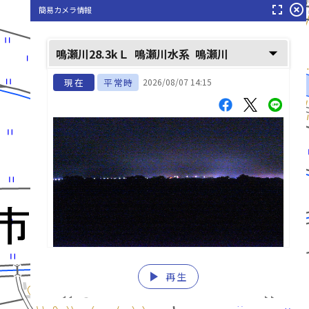
fullscreen
highlight_off
簡易カメラ情報
鳴瀬川(なるせがわ)
arrow_drop_down
鳴瀬川28.3kＬ
鳴瀬川水系
鳴瀬川
現在
平常時
2026/08/07 14:15
play_arrow
再生
list_alt
fast_rewind
fast_forward