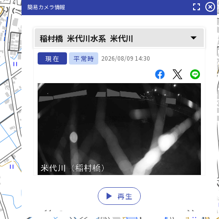
fullscreen
highlight_off
簡易カメラ情報
arrow_drop_down
稲村橋
米代川水系
米代川
現在
平常時
2026/08/09 14:30
米代川(よねしろがわ)
play_arrow
再生
list_alt
fast_rewind
fast_forward