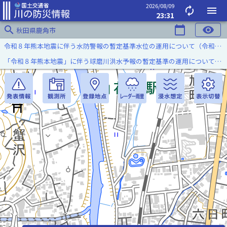
2026/08/09
autorenew
menu
23:31
search
calendar_today
visibility
秋田県鹿角市
令和８年熊本地震に伴う水防警報の暫定基準水位の運用について（令和８年８月７日）
「令和８年熊本地震」に伴う球磨川洪水予報の暫定基準の運用について（令和８年８月５日）