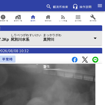
menu
search
headset_mic
観測所検索
操作説明
error
home_work
home
house
rss_feed
waves
build
表情報一覧
観測所一覧
観測所
登録地点
レーダ雨量
浸水想定
表示設定
報
しりべつがわすいけい
まっかりがわ
arrow_drop_down
川 17.2Kp
尻別川水系
真狩川
2026/08/08 10:32
平常時