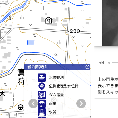
fast_rewind
観測所種別
highlight_off
水位観測
上の再生
表示でき
危機管理型水位計
刻をスキ
ダム諸量
chevron_left
chevron_right
雨量
水質