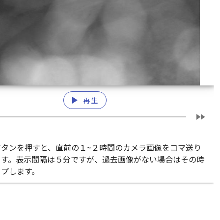
play_arrow
再生
fast_forward
ボタンを押すと、直前の１~２時間のカメラ画像をコマ送り
ます。表示間隔は５分ですが、過去画像がない場合はその時
ップします。