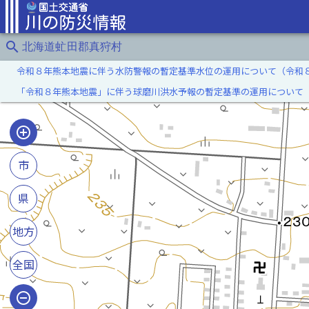
search
北海道虻田郡真狩村
令和８年熊本地震に伴う水防警報の暫定基準水位の運用について（令和
「令和８年熊本地震」に伴う球磨川洪水予報の暫定基準の運用について
市
県
地方
全国