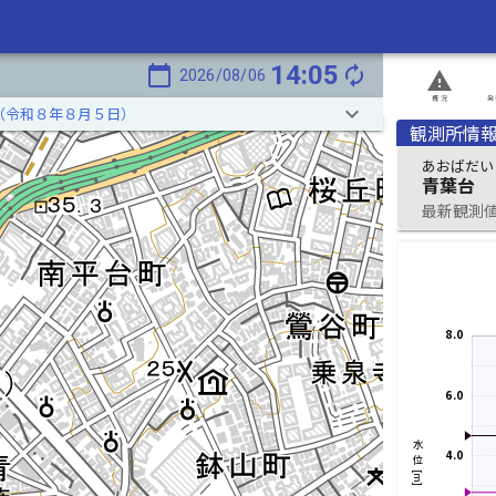
14:05
calendar_today
autorenew
2026/08/06
report_problem
概況
発
keyboard_arrow_down
（令和８年８月５日）
観測所情
あおばだい
青葉台
最新観測値 2
8.0
6.0
水位[m]
4.0