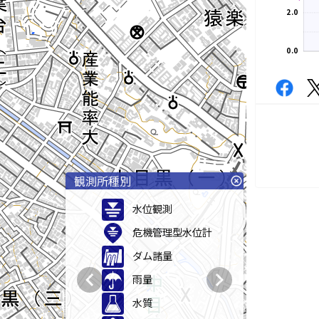
2.0
0.0
観測所種別
highlight_off
水位観測
危機管理型水位計
ダム諸量
chevron_left
chevron_right
雨量
水質