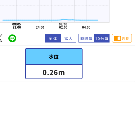
08/05
08/06
22:00
24:00
02:00
04:00
import_contacts
全体
拡大
時間毎
10分毎
凡例
水位
0.26
m