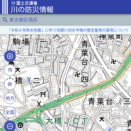
search
東京都目黒区
「令和８年熊本地震」に伴う球磨川洪水予報の暫定基準の運用について
市
県
地方
全国