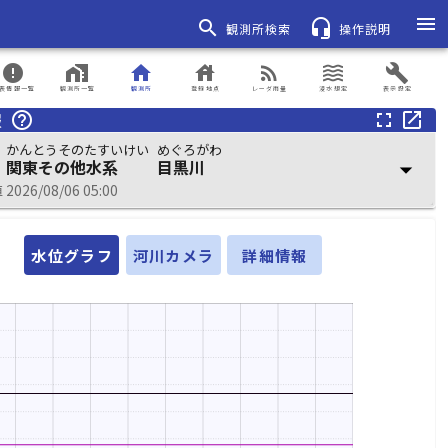
menu
search
headset_mic
観測所検索
操作説明
error
home_work
home
house
rss_feed
waves
build
表情報一覧
観測所一覧
観測所
登録地点
レーダ雨量
浸水想定
表示設定
報
help_outline
fullscreen
open_in_new
かんとうそのたすいけい
めぐろがわ
関東その他水系
目黒川
arrow_drop_down
026/08/06 05:00
水位グラフ
河川カメラ
詳細情報