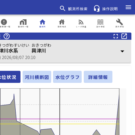
menu
search
headset_mic
観測所検索
操作説明
error
home_work
home
house
rss_feed
waves
build
表情報一覧
観測所一覧
観測所
登録地点
レーダ雨量
浸水想定
表示設定
報
help_outline
fullscreen
open_in_new
きつがわすいけい
おきつがわ
津川水系
興津川
arrow_drop_down
026/08/07 20:10
水位状況
河川横断図
水位グラフ
詳細情報