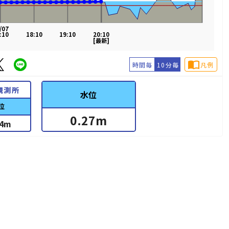
/07
:10
18:10
19:10
20:10
[最新]
import_contacts
時間毎
10分毎
凡例
観測所
水位
位
0.27
m
4
m