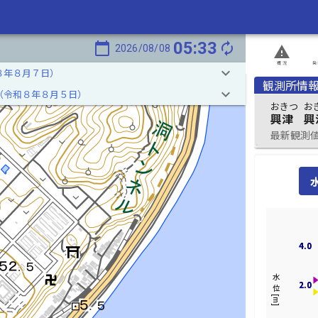
05:33
calendar_today
autorenew
2026/08/08
report_problem
概況
発
keyboard_arrow_down
８年８月７日）
観測所情
keyboard_arrow_down
（令和８年８月５日）
おきつ
お
興津
興
最新観測値 2
4.0
4.0
水位[m]
2.0
2.0