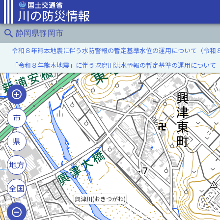
search
静岡県静岡市
令和８年熊本地震に伴う水防警報の暫定基準水位の運用について（令和
「令和８年熊本地震」に伴う球磨川洪水予報の暫定基準の運用について
市
県
地方
全国
興津川(おきつがわ)