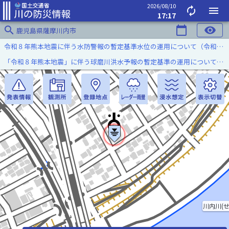
2026/08/10
autorenew
menu
17:17
search
calendar_today
visibility
鹿児島県薩摩川内市
令和８年熊本地震に伴う水防警報の暫定基準水位の運用について（令和８年８月７日）
「令和８年熊本地震」に伴う球磨川洪水予報の暫定基準の運用について（令和８年８月５日）
川内川(