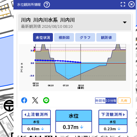
fullscreen
highlight_off
help_outline
水位観測所情報
川内
川内川水系
川内川
arrow_drop_down
最新観測値 2026/08/10 08:10
水位状況
横断図
グラフ
観測値
5.0
5.0
0.0
0.0
水位[m]
-5.0
-5.0
08/10
05:10
06:10
07:10
08:10
[最新]
時間毎
10分毎
凡例
arrow_left
arrow_right
上流観測所
下流観測所
水位
水位
水位
0.37
m
arrow_downward
list_alt
0.43
m
0.23
m
arrow_downward
arrow_downward