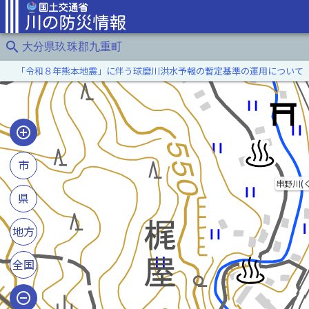
search
大分県玖珠郡九重町
「令和８年熊本地震」に伴う球磨川洪水予報の暫定基準の運用について
市
串野川(
県
地方
全国