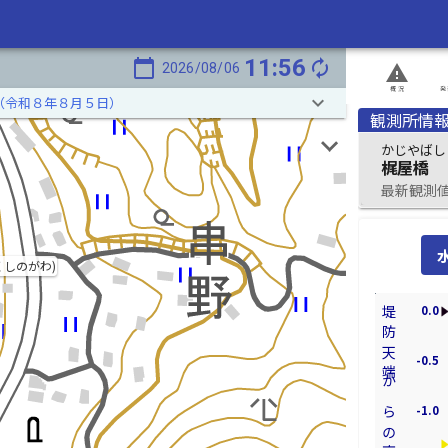
11:56
calendar_today
autorenew
2026/08/06
report_problem
概況
発
keyboard_arrow_down
（令和８年８月５日）
観測所情
かじやばし
梶屋橋
最新観測値 2
くしのがわ)
0.0
堤防天端からの高さ[m]
-0.5
-1.0