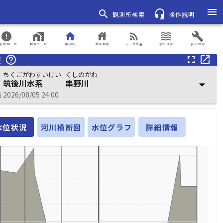
menu
search
headset_mic
観測所検索
操作説明
error
home_work
home
house
rss_feed
waves
build
表情報一覧
観測所一覧
観測所
登録地点
レーダ雨量
浸水想定
表示設定
報
help_outline
fullscreen
open_in_new
ちくごがわすいけい
くしのがわ
筑後川水系
串野川
arrow_drop_down
026/08/05 24:00
水位状況
河川横断図
水位グラフ
詳細情報