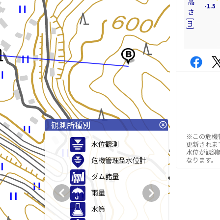
-1.5
観測所種別
highlight_off
※この危機
水位観測
更新されま
水位が観測
危機管理型水位計
なります。
ダム諸量
chevron_left
chevron_right
雨量
水質