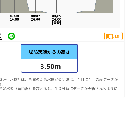
07/30
08/02
08/05
24:00
24:00
24:00
[最新]
import_contacts
凡例
堤防天端からの高さ
-3.50
m
管理型水位計は、節電のため水位が低い時は、１日に１回のみデータが
す。
開始水位（黄色線）を超えると、１０分毎にデータが更新されるように