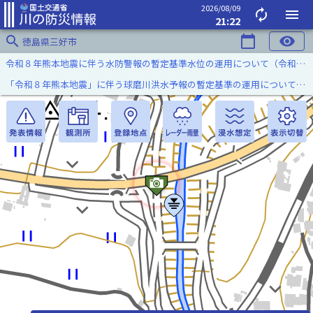
2026/08/09
autorenew
menu
21:22
search
calendar_today
visibility
徳島県三好市
令和８年熊本地震に伴う水防警報の暫定基準水位の運用について（令和８年８月７日）
「令和８年熊本地震」に伴う球磨川洪水予報の暫定基準の運用について（令和８年８月５日）