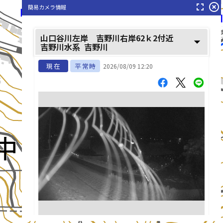
fullscreen
highlight_off
簡易カメラ情報
山口谷川(や
山口谷川左岸 吉野川右岸62ｋ2付近
arrow_drop_down
吉野川水系
吉野川
現在
平常時
2026/08/09 12:20
list_alt