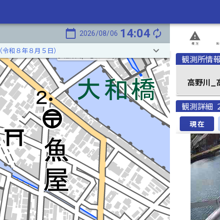
14:04
calendar_today
autorenew
2026/08/06
report_problem
概況
発
keyboard_arrow_down
（令和８年８月５日）
伊佐津川(いさづがわ)
観測所情
高野川_
観測詳細
現在