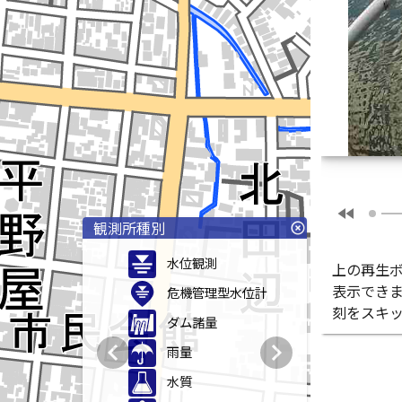
fast_rewind
観測所種別
highlight_off
水位観測
上の再生
表示でき
危機管理型水位計
刻をスキ
ダム諸量
chevron_left
chevron_right
雨量
水質