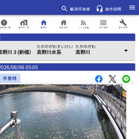
menu
search
headset_mic
観測所検索
操作説明
error
home_work
home
house
rss_feed
waves
build
表情報一覧
観測所一覧
観測所
登録地点
レーダ雨量
浸水想定
表示設定
報
たかのがわすいけい
たかのがわ
arrow_drop_down
高野川３(新橋）
高野川水系
高野川
2026/08/06 05:05
平常時