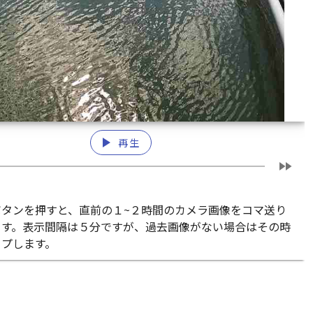
play_arrow
再生
fast_forward
ボタンを押すと、直前の１~２時間のカメラ画像をコマ送り
ます。表示間隔は５分ですが、過去画像がない場合はその時
ップします。