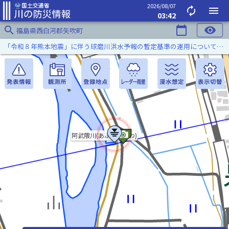
2026/08/07
autorenew
menu
03:42
search
calendar_today
visibility
福島県西白河郡矢吹町
「令和８年熊本地震」に伴う球磨川洪水予報の暫定基準の運用について（令和８年８月５日）
阿武隈川(あぶくまがわ)