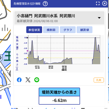
fullscreen
highlight_off
help_outline
危機管理型水位計情報
小高樋門
阿武隈川水系
阿武隈川
arrow_drop_down
最新観測値 2026/08/06 01:00
水位状況
横断図
グラフ
観測値
堤防天端からの高さ[m]
0.0
-1.0
-2.0
-3.0
-4.0
-5.0
07/31
08/03
08/06
01:00
01:00
01:00
[最新]
凡例
堤防天端からの高さ
-6.62
m
list_alt