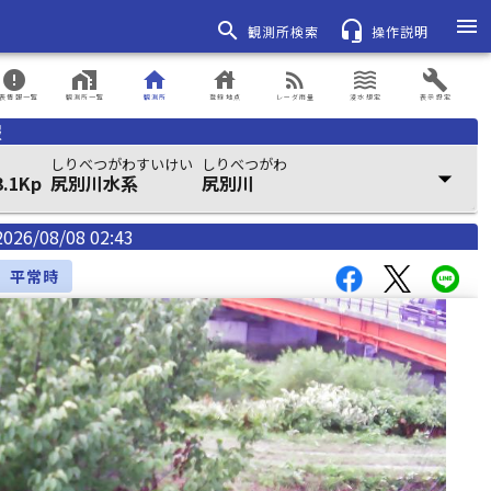
menu
search
headset_mic
観測所検索
操作説明
error
home_work
home
house
rss_feed
waves
build
表情報一覧
観測所一覧
観測所
登録地点
レーダ雨量
浸水想定
表示設定
報
しりべつがわすいけい
しりべつがわ
arrow_drop_down
川 53.1Kp
尻別川水系
尻別川
2026/08/08 02:43
平常時