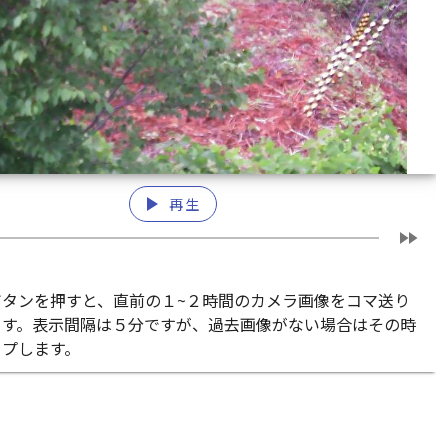
play_arrow
再生
fast_forward
ボタンを押すと、直前の１~２時間のカメラ画像をコマ送り
ます。表示間隔は５分ですが、過去画像がない場合はその時
ップします。