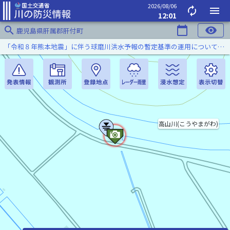
2026/08/06
autorenew
menu
12:01
search
calendar_today
visibility
鹿児島県肝属郡肝付町
「令和８年熊本地震」に伴う球磨川洪水予報の暫定基準の運用について（令和８年８月５日）
高山川(こうやまがわ)