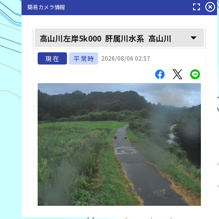
fullscreen
highlight_off
簡易カメラ情報
arrow_drop_down
高山川左岸5k000
肝属川水系
高山川
現在
平常時
2026/08/06 02:57
list_alt