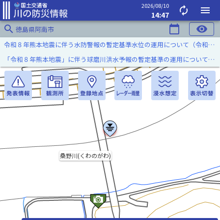
2026/08/10
autorenew
menu
14:47
search
calendar_today
visibility
徳島県阿南市
令和８年熊本地震に伴う水防警報の暫定基準水位の運用について（令和８年８月７日）
「令和８年熊本地震」に伴う球磨川洪水予報の暫定基準の運用について（令和８年８月５日）
桑野川(くわのがわ)