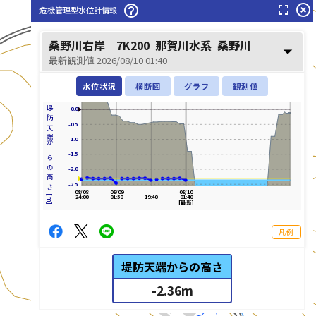
fullscreen
highlight_off
help_outline
危機管理型水位計情報
桑野川右岸 7K200
那賀川水系
桑野川
arrow_drop_down
最新観測値 2026/08/10 01:40
水位状況
横断図
グラフ
観測値
堤防天端からの高さ[m]
0.0
-0.5
-1.0
-1.5
-2.0
-2.5
08/08
08/09
08/10
24:00
01:50
19:40
01:40
[最新]
凡例
堤防天端からの高さ
-2.36
m
list_alt